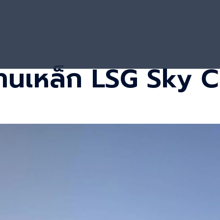
ร้านเหล็ก LSG Sky 