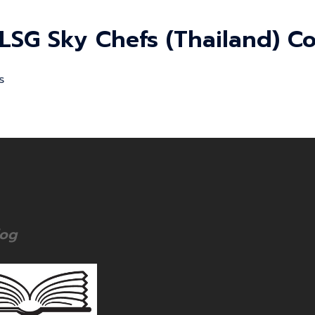
็ก LSG Sky Chefs (Thailand) Co.
s
log