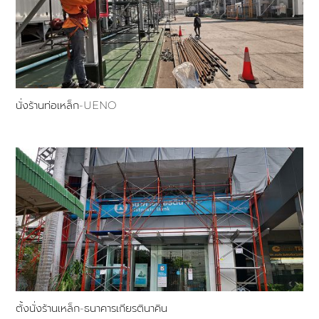
นั่งร้านท่อเหล็ก-UENO
ตั้งนั่งร้านเหล็ก-ธนาคารเกียรตินาคิน​