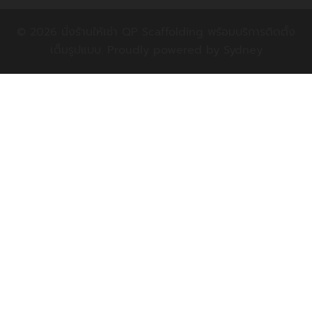
© 2026 นั่งร้านให้เช่า QP Scaffolding พร้อมบริการติดตั้ง
เต็มรูปแบบ. Proudly powered by
Sydney