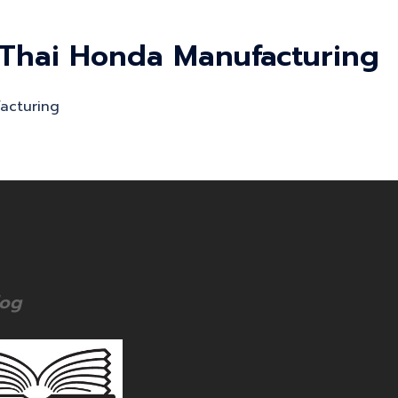
ล็ก Thai Honda Manufacturing
facturing
log