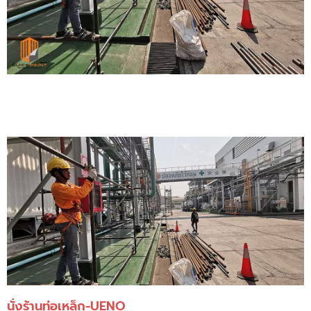
นั่งร้านท่อเหล็ก-UENO